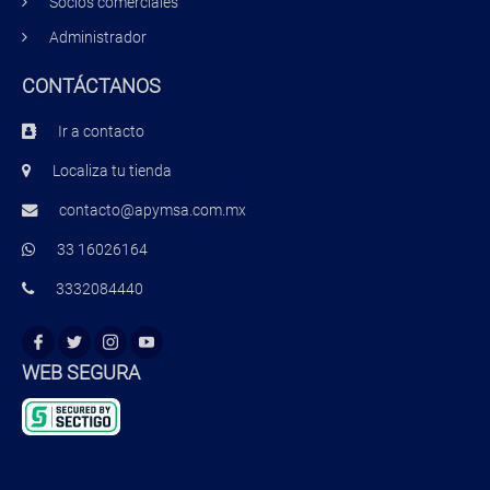
Socios comerciales
Administrador
CONTÁCTANOS
Ir a contacto
Localiza tu tienda
contacto@apymsa.com.mx
33 16026164
3332084440
WEB SEGURA