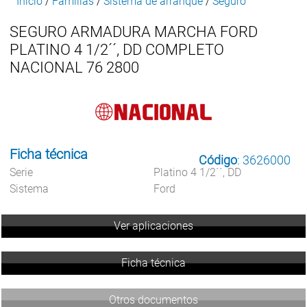
Inicio
/
Familias
/
Sistema de arranque
/
Seguro
SEGURO ARMADURA MARCHA FORD
PLATINO 4 1/2´´, DD COMPLETO
NACIONAL 76 2800
Ficha técnica
Código
: 3626000
Serie
Platino 4 1/2´´, DD
Sistema
Ford
Ver aplicaciones
Ficha técnica
Otros documentos