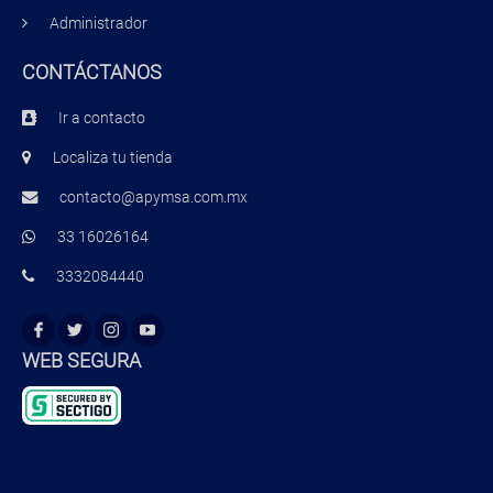
Administrador
CONTÁCTANOS
Ir a contacto
Localiza tu tienda
contacto@apymsa.com.mx
33 16026164
3332084440
WEB SEGURA