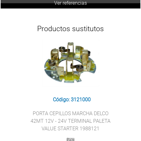
Ver referencias
Productos sustitutos
Código: 3121000
PORTA CEPILLOS MARCHA DELCO
42MT 12V - 24V TERMINAL PALETA
VALUE STARTER 1988121