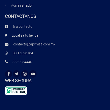
Administrador
CONTÁCTANOS
Ir a contacto
Localiza tu tienda
contacto@apymsa.com.mx
33 16026164
3332084440
WEB SEGURA