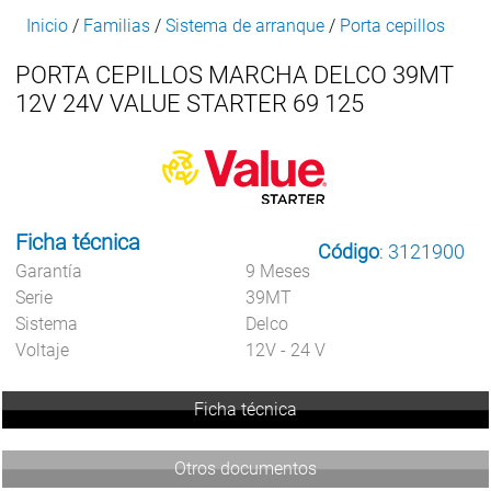
Inicio
/
Familias
/
Sistema de arranque
/
Porta cepillos
PORTA CEPILLOS MARCHA DELCO 39MT
12V 24V VALUE STARTER 69 125
Ficha técnica
Código
: 3121900
Garantía
9 Meses
Serie
39MT
Sistema
Delco
Voltaje
12V - 24 V
Ficha técnica
Otros documentos