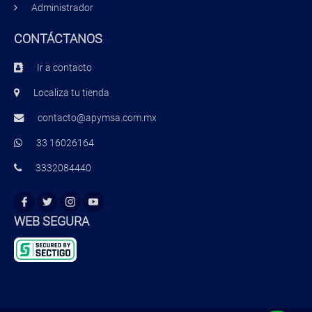
Administrador
CONTÁCTANOS
Ir a contacto
Localiza tu tienda
contacto@apymsa.com.mx
33 16026164
3332084440
WEB SEGURA