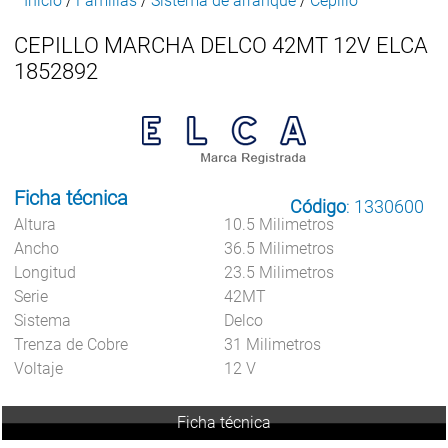
Inicio
/
Familias
/
Sistema de arranque
/
Cepillo
CEPILLO MARCHA DELCO 42MT 12V ELCA
1852892
Ficha técnica
Código
: 1330600
Altura
10.5 Milimetros
Ancho
36.5 Milimetros
Longitud
23.5 Milimetros
Serie
42MT
Sistema
Delco
Trenza de Cobre
31 Milimetros
Voltaje
12 V
Ficha técnica