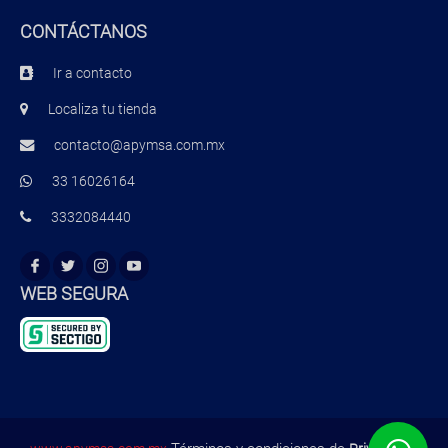
CONTÁCTANOS
Ir a contacto
Localiza tu tienda
contacto@apymsa.com.mx
33 16026164
3332084440
WEB SEGURA