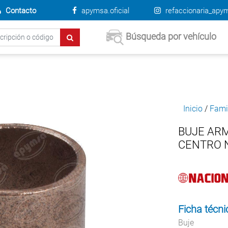
Contacto
apymsa.oficial
refaccionaria_apy
Búsqueda por vehículo
Inicio
/
Fami
BUJE AR
CENTRO N
Ficha técni
Buje