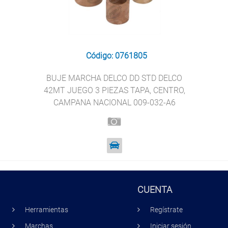
Código: 0761805
BUJE MARCHA DELCO DD STD DELCO
42MT JUEGO 3 PIEZAS TAPA, CENTRO,
CAMPANA NACIONAL 009-032-A6
CUENTA
Herramientas
Regístrate
Marchas
Iniciar sesión