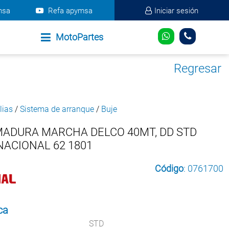
msa
Refa apymsa
Iniciar sesión
MotoPartes
Regresar
lias
/
Sistema de arranque
/
Buje
MADURA MARCHA DELCO 40MT, DD STD
ACIONAL 62 1801
Código
: 0761700
ca
STD