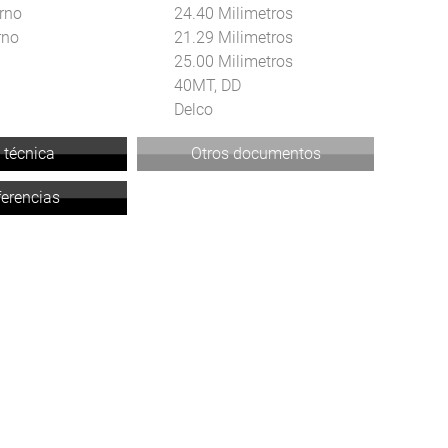
rno
24.40 Milimetros
rno
21.29 Milimetros
25.00 Milimetros
40MT, DD
Delco
 técnica
Otros documentos
ferencias