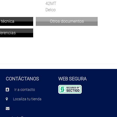
42MT
Delco
 técnica
Otros documentos
ferencias
CONTÁCTANOS
WEB SEGURA
Ir a contacto
Localiza tu tienda