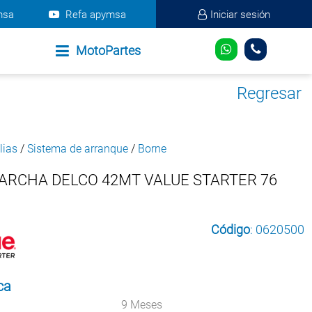
msa
Refa apymsa
Iniciar sesión
MotoPartes
Regresar
lias
/
Sistema de arranque
/
Borne
ARCHA DELCO 42MT VALUE STARTER 76
Código
: 0620500
ca
9 Meses