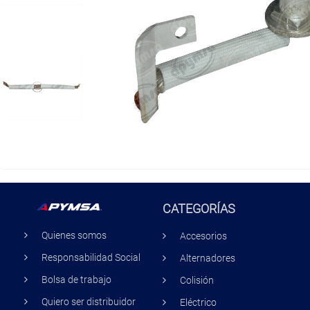
CATEGORÍAS
Quienes somos
Accesorios
Responsabilidad Social
Alternadores
Bolsa de trabajo
Colisión
Quiero ser distribuidor
Eléctrico