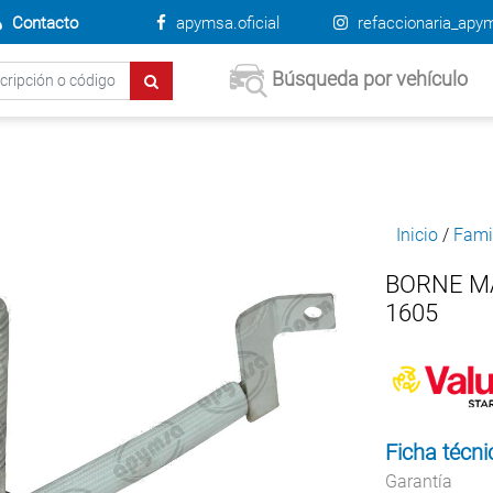
Contacto
apymsa.oficial
refaccionaria_apy
Búsqueda por vehículo
Inicio
/
Fami
BORNE M
1605
Ficha técni
Garantía