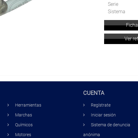
Serie
Sistema
Ficha
Ver re
CUENTA
Herramientas
Regístrate
Marchas
Iniciar sesión
Químicos
Sistema de denuncia
Motores
anónima