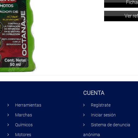
Ficha
Ver re
CUENTA
Herramientas
Regístrate
Marchas
Iniciar sesión
Químicos
Sistema de denuncia
Motores
anónima