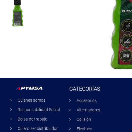
CATEGORÍAS
Quienes somos
Accesorios
Responsabilidad Social
Alternadores
Bolsa de trabajo
Colisión
Quiero ser distribuidor
Eléctrico