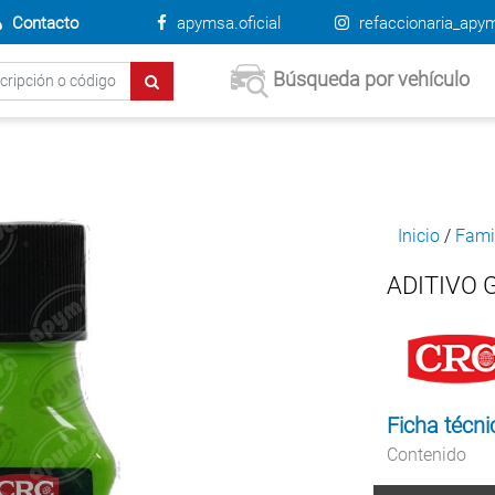
Contacto
apymsa.oficial
refaccionaria_apy
Búsqueda por vehículo
Inicio
/
Fami
ADITIVO 
Ficha técni
Contenido