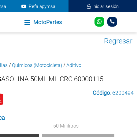
msa
Refa apymsa
Iniciar sesión
MotoPartes
Regresar
lias
/
Quimicos (Motocicleta)
/
Aditivo
GASOLINA 50ML ML CRC 60000115
Código
: 6200494
ca
50 Mililitros