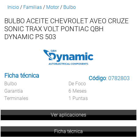
Inicio
/
Familias
/
Motor
/
Bulbo
BULBO ACEITE CHEVROLET AVEO CRUZE
SONIC TRAX VOLT PONTIAC QBH
DYNAMIC PS 503
Ficha técnica
Código
: 0782803
Bulbo
De Foco
Garantía
6 Meses
Terminales
1 Puntas
Ver aplicaciones
Ficha técnica