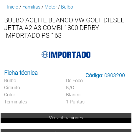
Inicio
/
Familias
/
Motor
/
Bulbo
BULBO ACEITE BLANCO VW GOLF DIESEL
JETTA A2 A3 COMBI 1800 DERBY
IMPORTADO PS 163
Ficha técnica
Código
: 0803200
Bulbo
De Foco
Circuito
N/O
Color
Blanco
Terminales
1 Puntas
Ver aplicaciones