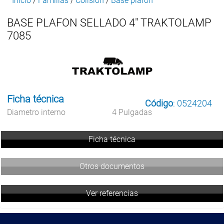
Inicio
/
Familias
/
Colision
/
Base plafon
BASE PLAFON SELLADO 4" TRAKTOLAMP
7085
Ficha técnica
Código
: 0524204
Diametro interno
4 Pulgadas
Ficha técnica
Otros documentos
Ver referencias