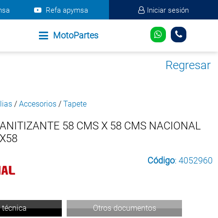
msa
Refa apymsa
Iniciar sesión
MotoPartes
Regresar
lias
/
Accesorios
/
Tapete
ANITIZANTE 58 CMS X 58 CMS NACIONAL
X58
Código
: 4052960
 técnica
Otros documentos