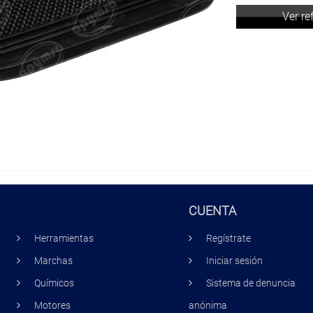
Ver re
CUENTA
Herramientas
Regístrate
Marchas
Iniciar sesión
Químicos
Sistema de denuncia
Motores
anónima