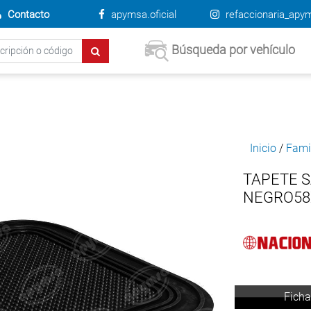
Contacto
apymsa.oficial
refaccionaria_apy
Búsqueda por vehículo
Inicio
/
Fami
TAPETE S
NEGRO58
Ficha