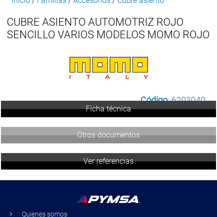
Inicio
/
Familias
/
Accesorios
/
Cubre asiento
CUBRE ASIENTO AUTOMOTRIZ ROJO
SENCILLO VARIOS MODELOS MOMO ROJO
Código
: 6203040
Ficha técnica
Otros documentos
Ver referencias
Quienes somos