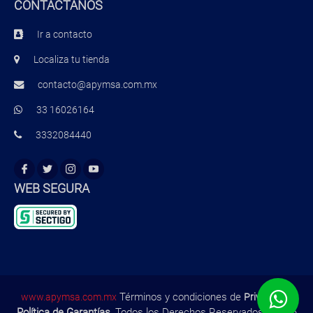
CONTÁCTANOS
Ir a contacto
Localiza tu tienda
contacto@apymsa.com.mx
33 16026164
3332084440
WEB SEGURA
Términos y condiciones de
,
www.apymsa.com.mx
Privacidad
Política de Garantías
, Todos los Derechos Reservados ©2026