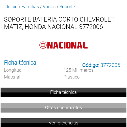
Inicio
/
Familias
/
Varios
/
Soporte
SOPORTE BATERIA CORTO CHEVROLET
MATIZ, HONDA NACIONAL 3772006
Ficha técnica
Código
: 3772006
Longitud
125 Milimetros
Material
Plastico
Ficha técnica
Otros documentos
Ver referencias