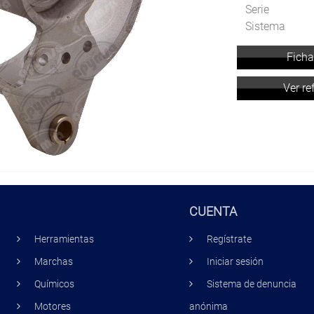
Serie
Sistema
Ficha
Ver re
CUENTA
Herramientas
Regístrate
Marchas
Iniciar sesión
Químicos
Sistema de denuncia
Motores
anónima