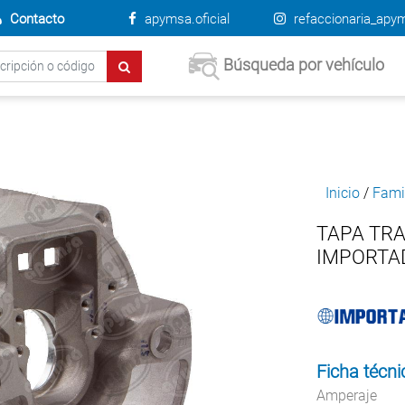
Contacto
apymsa.oficial
refaccionaria_apy
Búsqueda por vehículo
Inicio
/
Fami
TAPA TR
IMPORTAD
Ficha técni
Amperaje