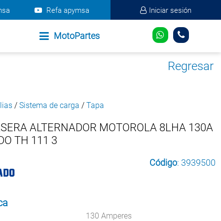
msa
Refa apymsa
Iniciar sesión
MotoPartes
Regresar
lias
/
Sistema de carga
/
Tapa
ASERA ALTERNADOR MOTOROLA 8LHA 130A
O TH 111 3
Código
: 3939500
ca
130 Amperes