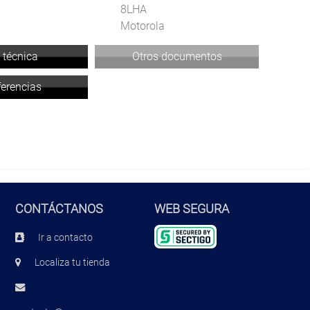
8LHA
Motorola
 técnica
Otros documentos
ferencias
CONTÁCTANOS
WEB SEGURA
Ir a contacto
Localiza tu tienda