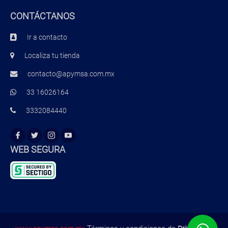
CONTÁCTANOS
Ir a contacto
Localiza tu tienda
contacto@apymsa.com.mx
33 16026164
3332084440
WEB SEGURA