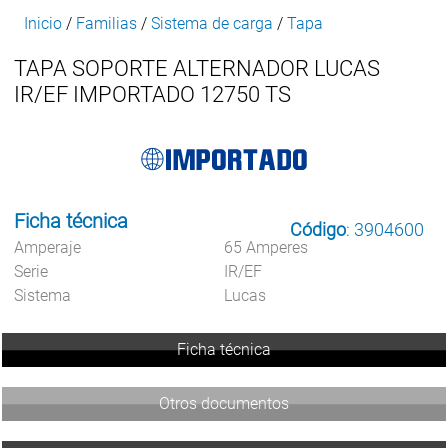
Inicio
/
Familias
/
Sistema de carga
/
Tapa
TAPA SOPORTE ALTERNADOR LUCAS
IR/EF IMPORTADO 12750 TS
Ficha técnica
Código
: 3904600
Amperaje
65 Amperes
Serie
IR/EF
Sistema
Lucas
Ficha técnica
Otros documentos