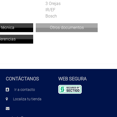
3 Orejas
IR/EF
Bosch
 técnica
Otros documentos
ferencias
CONTÁCTANOS
WEB SEGURA
Ir a contacto
Localiza tu tienda