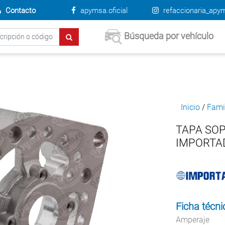
Contacto
apymsa.oficial
refaccionaria_apy
Búsqueda por vehículo
Inicio
/
Fami
TAPA SO
IMPORTAD
Ficha técni
Amperaje