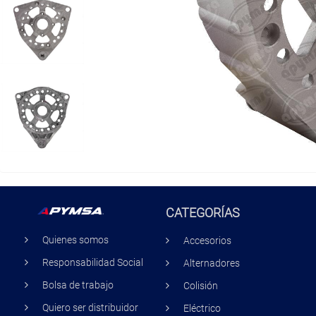
CATEGORÍAS
Quienes somos
Accesorios
Responsabilidad Social
Alternadores
Bolsa de trabajo
Colisión
Quiero ser distribuidor
Eléctrico