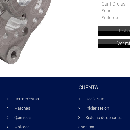
Cant Orejas
Serie
Sistema
Ficha
Ver re
CUENTA
Herramientas
Regístrate
Marchas
Iniciar sesión
Químicos
Sistema de denuncia
Motores
anónima