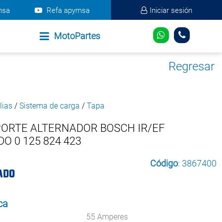
msa
Refa apymsa
Iniciar sesión
MotoPartes
Regresar
lias
/
Sistema de carga
/
Tapa
PORTE ALTERNADOR BOSCH IR/EF
O 0 125 824 423
Código
: 3867400
ca
55 Amperes