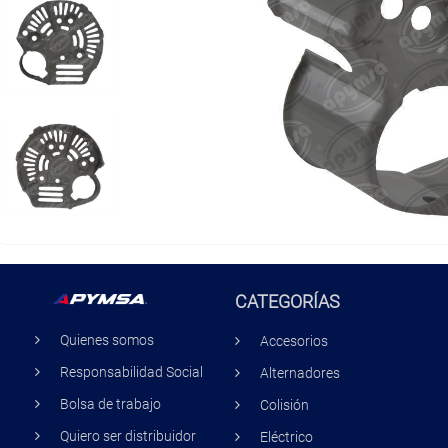
CATEGORÍAS
Quienes somos
Accesorios
Responsabilidad Social
Alternadores
Bolsa de trabajo
Colisión
Quiero ser distribuidor
Eléctrico