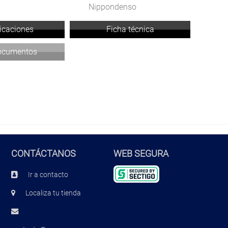
Nippondenso
licaciones
Ficha técnica
documentos
CONTÁCTANOS
WEB SEGURA
Ir a contacto
Localiza tu tienda