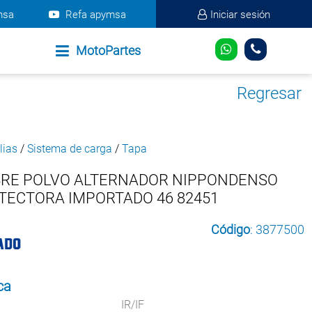
msa
Refa apymsa
Iniciar sesión
MotoPartes
Regresar
lias
/
Sistema de carga
/
Tapa
BRE POLVO ALTERNADOR NIPPONDENSO
OTECTORA IMPORTADO 46 82451
Código
: 3877500
ca
IR/IF