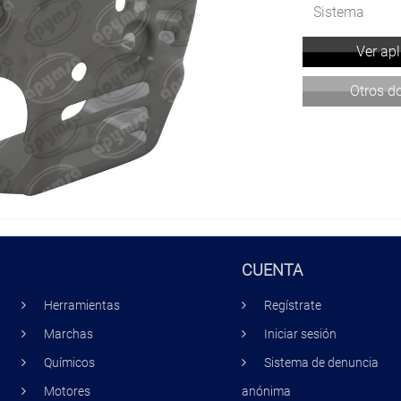
Sistema
Ver ap
Otros 
CUENTA
Herramientas
Regístrate
Marchas
Iniciar sesión
Químicos
Sistema de denuncia
Motores
anónima