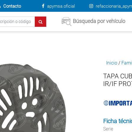
Contacto
apymsa.oficial
refaccionaria_apy
Búsqueda por vehículo
Inicio
/
Fami
TAPA CU
IR/IF PR
Ficha técni
Serie