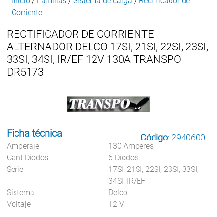
Inicio
/
Familias
/
Sistema de carga
/
Rectificador de
Corriente
RECTIFICADOR DE CORRIENTE
ALTERNADOR DELCO 17SI, 21SI, 22SI, 23SI,
33SI, 34SI, IR/EF 12V 130A TRANSPO
DR5173
Ficha técnica
Código
: 2940600
Amperaje
130 Amperes
Cant Diodos
6 Diodos
Serie
17SI, 21SI, 22SI, 23SI, 33SI,
34SI, IR/EF
Sistema
Delco
Voltaje
12 V