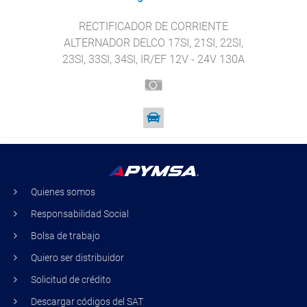
RECTIFICADOR DE CORRIENTE
ALTERNADOR DELCO 17SI, 21SI, 22SI,
23SI, 33SI, 34SI, IR/EF 12V - 24V 130A
REWARD DR5173
Quienes somos
Responsabilidad Social
Bolsa de trabajo
Quiero ser distribuidor
Solicitud de crédito
Descargar códigos del SAT