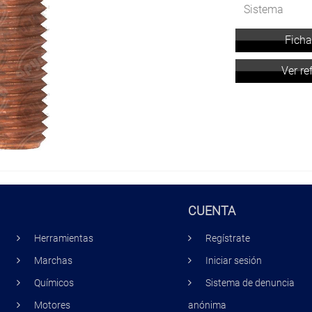
Sistema
Ficha
Ver re
CUENTA
Herramientas
Regístrate
Marchas
Iniciar sesión
Químicos
Sistema de denuncia
Motores
anónima