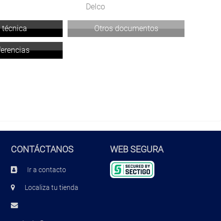
Delco
 técnica
Otros documentos
ferencias
CONTÁCTANOS
WEB SEGURA
Ir a contacto
Localiza tu tienda