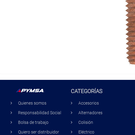
CATEGORÍAS
Quienes somos
Accesorios
Responsabilidad Social
Alternadores
Bolsa de trabajo
Colisión
Quiero ser distribuidor
Eléctrico