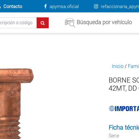
Contacto
apymsa.oficial
refaccionaria_apy
Búsqueda por vehículo
Inicio
/
Fami
BORNE SO
42MT, DD
Ficha técni
Serie