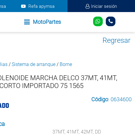
msa
Refa apymsa
Iniciar sesión
MotoPartes
Regresar
lias
/
Sistema de arranque
/
Borne
LENOIDE MARCHA DELCO 37MT, 41MT,
 CORTO IMPORTADO 75 1565
Código
: 0634600
ca
37MT, 41MT, 42MT, DD